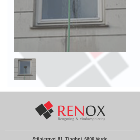
Stilbjergvej 81, Tinghøj, 6800 Varde